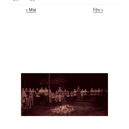
« Mai
Fév »