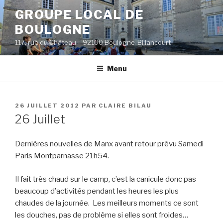
Aller
GROUPE LOCAL DE
au
BOULOGNE
contenu
principal
117, rue du Château – 92100 Boulogne-Billancourt
Menu
PUBLIÉ
26 JUILLET 2012
PAR
CLAIRE BILAU
LE
26 Juillet
Dernières nouvelles de Manx avant retour prévu Samedi
Paris Montparnasse 21h54.
Il fait très chaud sur le camp, c’est la canicule donc pas
beaucoup d’activités pendant les heures les plus
chaudes de la journée. Les meilleurs moments ce sont
les douches, pas de problème si elles sont froides…