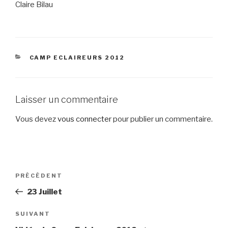
Claire Bilau
CATÉGORIES
CAMP ECLAIREURS 2012
Laisser un commentaire
Vous devez
vous connecter
pour publier un commentaire.
Navigation
Article
PRÉCÉDENT
de
précédent
23 Juillet
l’article
Article
SUIVANT
suivant