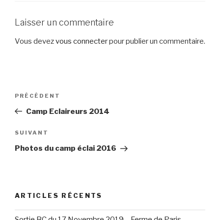
Laisser un commentaire
Vous devez
vous connecter
pour publier un commentaire.
Navigation
Article
PRÉCÉDENT
de
précédent
Camp Eclaireurs 2014
l’article
Article
SUIVANT
suivant
Photos du camp éclai 2016
ARTICLES RÉCENTS
Sortie BC du 17 Novembre 2019 – Ferme de Paris