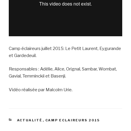
Camp éclaireurs juillet 2015: Le Petit Laurent, Eygurande
et Gardedeuil.
Responsables : Adélie, Alice, Orignal, Sambar, Wombat,
Gavial, Temminckii et Basenji.
Vidéo réalisée par Malcolm Urie.
CATÉGORIES
ACTUALITÉ
,
CAMP ECLAIREURS 2015