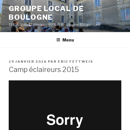
Aller
GROUPE LOCAL DE
au
BOULOGNE
contenu
principal
117, rue du Château – 92100 Boulogne-Billancourt
Menu
PUBLIÉ
19 JANVIER 2016
PAR
ERIC FETTWEIS
LE
Camp éclaireurs 2015