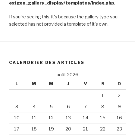
extgen_gallery_display/templates/index.php
.
If you're seeing this, it's because the gallery type you
selected has not provided a template of it's own.
CALENDRIER DES ARTICLES
août 2026
L
M
M
J
V
S
D
1
2
3
4
5
6
7
8
9
10
11
12
13
14
15
16
17
18
19
20
21
22
23