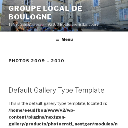
Aller
GROUPE LOCAL DE
au
BOULOGNE
contenu
principal
117, rue du Château – 92100 Boulogne-Billancourt
Menu
PHOTOS 2009 – 2010
Default Gallery Type Template
This is the default gallery type template, located in:
/home/eeudfbou/www/v2/wp-
content/plugins/nextgen-
gallery/products/photocrati_nextgen/modules/n