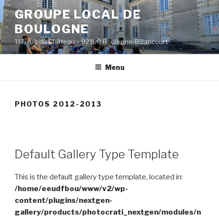
Aller
GROUPE LOCAL DE
au
BOULOGNE
contenu
principal
117, rue du Château – 92100 Boulogne-Billancourt
Menu
PHOTOS 2012-2013
Default Gallery Type Template
This is the default gallery type template, located in:
/home/eeudfbou/www/v2/wp-
content/plugins/nextgen-
gallery/products/photocrati_nextgen/modules/n