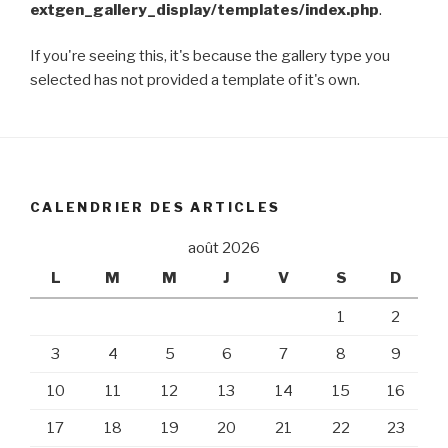
extgen_gallery_display/templates/index.php
.
If you're seeing this, it's because the gallery type you
selected has not provided a template of it's own.
CALENDRIER DES ARTICLES
août 2026
L
M
M
J
V
S
D
1
2
3
4
5
6
7
8
9
10
11
12
13
14
15
16
17
18
19
20
21
22
23