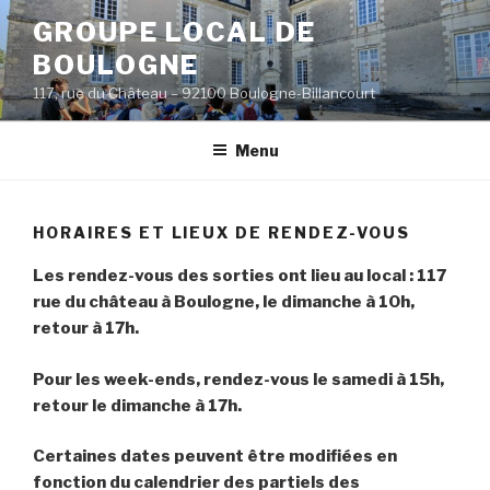
Aller
GROUPE LOCAL DE
au
BOULOGNE
contenu
principal
117, rue du Château – 92100 Boulogne-Billancourt
Menu
HORAIRES ET LIEUX DE RENDEZ-VOUS
Les rendez-vous des sorties ont lieu au local : 117
rue du château à Boulogne, le dimanche à 10h,
retour à 17h.
Pour les week-ends, rendez-vous le samedi à 15h,
retour le dimanche à 17h.
Certaines dates peuvent être modifiées en
fonction du calendrier des partiels des