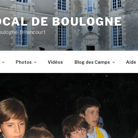
OCAL DE BOULOGNE
oulogne-Billancourt
Photos
Vidéos
Blog des Camps
Aide