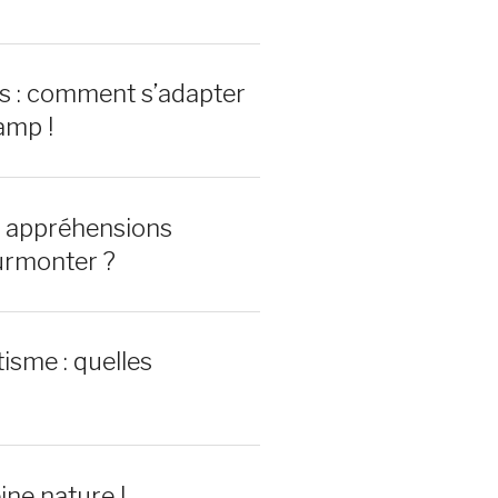
rs : comment s’adapter
amp !
0 appréhensions
urmonter ?
isme : quelles
ine nature !