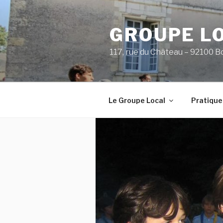
Aller
au
GROUPE L
contenu
principal
117, rue du Château – 92100 B
Le Groupe Local
Pratique