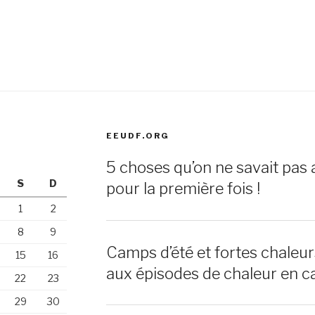
EEUDF.ORG
5 choses qu’on ne savait pas 
S
D
pour la première fois !
1
2
8
9
Camps d’été et fortes chaleu
15
16
aux épisodes de chaleur en c
22
23
29
30