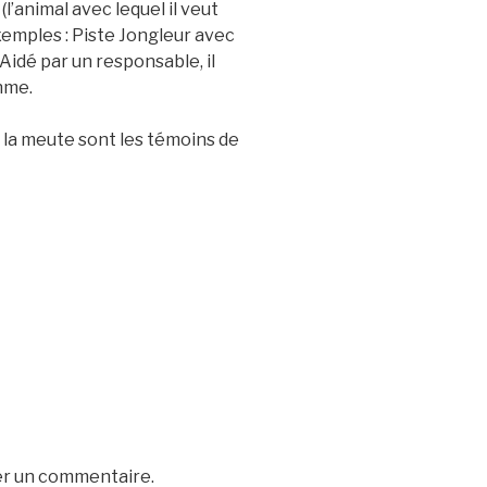
l’animal avec lequel il veut
(exemples : Piste Jongleur avec
Aidé par un responsable, il
thme.
t la meute sont les témoins de
er un commentaire.