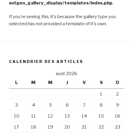
extgen_gallery_display/templates/index.php
.
If you're seeing this, it's because the gallery type you
selected has not provided a template of it's own.
CALENDRIER DES ARTICLES
août 2026
L
M
M
J
V
S
D
1
2
3
4
5
6
7
8
9
10
11
12
13
14
15
16
17
18
19
20
21
22
23