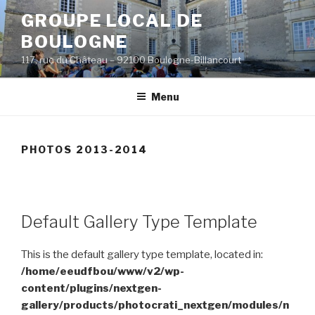
Aller
GROUPE LOCAL DE
au
BOULOGNE
contenu
principal
117, rue du Château – 92100 Boulogne-Billancourt
Menu
PHOTOS 2013-2014
Default Gallery Type Template
This is the default gallery type template, located in:
/home/eeudfbou/www/v2/wp-
content/plugins/nextgen-
gallery/products/photocrati_nextgen/modules/n