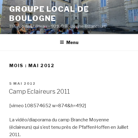
Aller
GROUPE LOCAL DE
au
BOULOGNE
contenu
principal
117, rue du Château – 92100 Boulogne-Billancourt
Menu
MOIS :
MAI 2012
PUBLIÉ
5 MAI 2012
LE
Camp Eclaireurs 2011
[vimeo 108574652 w=874&h=492]
La vidéo/diaporama du camp Branche Moyenne
(éclaireurs) qui s’est tenu près de PfaffenHoffen en Juillet
2011.