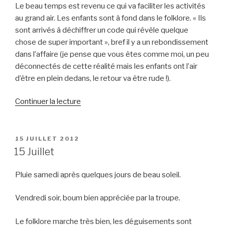
Le beau temps est revenu ce qui va faciliter les activités
au grand air. Les enfants sont à fond dans le folklore. « Ils
sont arrivés à déchiffrer un code qui révèle quelque
chose de super important », bref il y a un rebondissement
dans l’affaire (je pense que vous êtes comme moi, un peu
déconnectés de cette réalité mais les enfants ont l’air
d’être en plein dedans, le retour va être rude !).
de
Continuer la lecture
« 15
Juillet »
PUBLIÉ
15 JUILLET 2012
LE
15 Juillet
Pluie samedi après quelques jours de beau soleil.
Vendredi soir, boum bien appréciée par la troupe.
Le folklore marche très bien, les déguisements sont