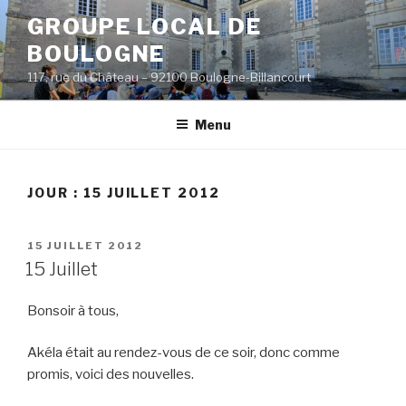
Aller
GROUPE LOCAL DE
au
BOULOGNE
contenu
principal
117, rue du Château – 92100 Boulogne-Billancourt
Menu
JOUR :
15 JUILLET 2012
PUBLIÉ
15 JUILLET 2012
LE
15 Juillet
Bonsoir à tous,
Akéla était au rendez-vous de ce soir, donc comme
promis, voici des nouvelles.