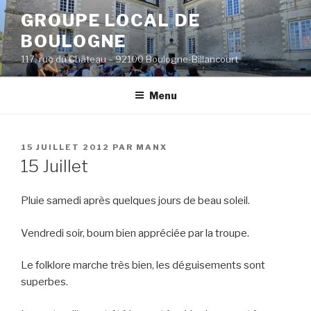
Aller
GROUPE LOCAL DE
au
BOULOGNE
contenu
principal
117, rue du Château – 92100 Boulogne-Billancourt
Menu
PUBLIÉ
15 JUILLET 2012
PAR
MANX
LE
15 Juillet
Pluie samedi après quelques jours de beau soleil.
Vendredi soir, boum bien appréciée par la troupe.
Le folklore marche très bien, les déguisements sont
superbes.