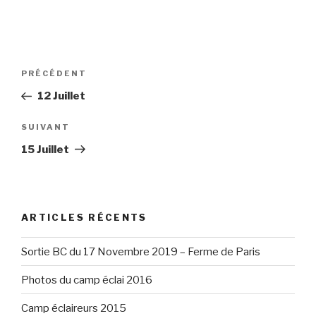
Navigation
Article
PRÉCÉDENT
de
précédent
12 Juillet
l’article
Article
SUIVANT
suivant
15 Juillet
ARTICLES RÉCENTS
Sortie BC du 17 Novembre 2019 – Ferme de Paris
Photos du camp éclai 2016
Camp éclaireurs 2015