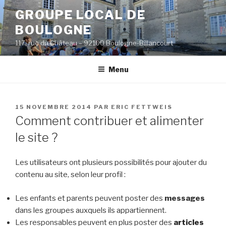
Aller
GROUPE LOCAL DE
au
BOULOGNE
contenu
principal
117, rue du Château – 92100 Boulogne-Billancourt
Menu
PUBLIÉ
15 NOVEMBRE 2014
PAR
ERIC FETTWEIS
LE
Comment contribuer et alimenter
le site ?
Les utilisateurs ont plusieurs possibilités pour ajouter du
contenu au site, selon leur profil :
Les enfants et parents peuvent poster des
messages
dans les groupes auxquels ils appartiennent.
Les responsables peuvent en plus poster des
articles