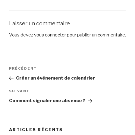
Laisser un commentaire
Vous devez
vous connecter
pour publier un commentaire.
Navigation
Article
PRÉCÉDENT
de
précédent
Créer un événement de calendrier
l’article
Article
SUIVANT
suivant
Comment signaler une absence ?
ARTICLES RÉCENTS