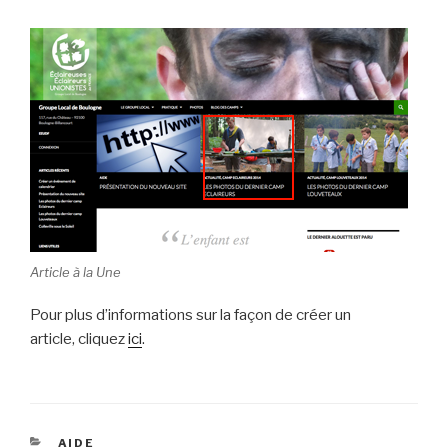
Article à la Une
Pour plus d’informations sur la façon de créer un
article, cliquez
ici
.
CATÉGORIES
AIDE