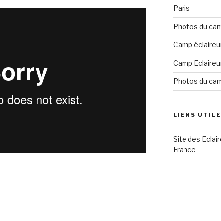
Paris
Photos du cam
Camp éclaireu
Camp Eclaireu
Photos du ca
LIENS UTIL
Site des Eclai
France