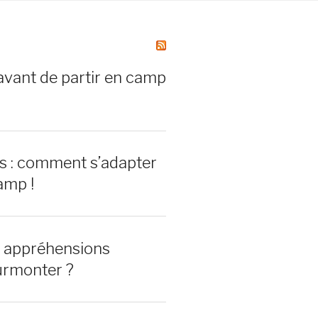
avant de partir en camp
rs : comment s’adapter
amp !
0 appréhensions
urmonter ?