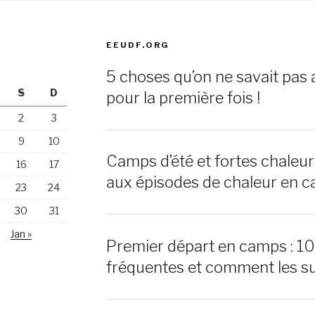
EEUDF.ORG
5 choses qu’on ne savait pas 
S
D
pour la première fois !
2
3
9
10
Camps d’été et fortes chaleu
16
17
aux épisodes de chaleur en c
23
24
30
31
Jan »
Premier départ en camps : 1
fréquentes et comment les s