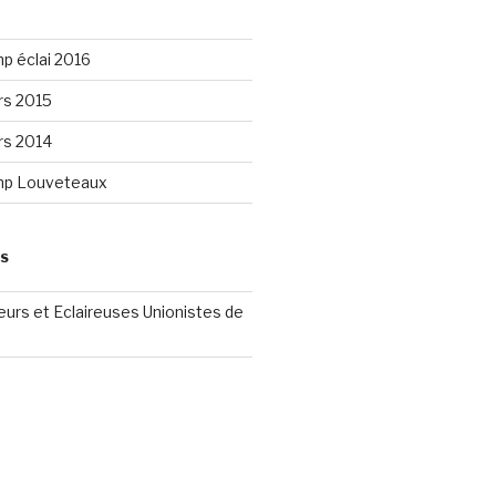
p éclai 2016
rs 2015
rs 2014
mp Louveteaux
ES
reurs et Eclaireuses Unionistes de