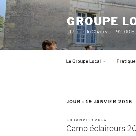
Aller
au
GROUPE L
contenu
principal
117, rue du Château – 92100 B
Le Groupe Local
Pratique
JOUR :
19 JANVIER 2016
PUBLIÉ
19 JANVIER 2016
LE
Camp éclaireurs 2