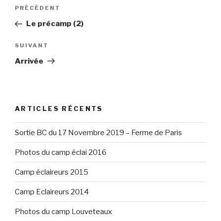
Navigation
Article
PRÉCÉDENT
de
précédent
Le précamp (2)
l’article
Article
SUIVANT
suivant
Arrivée
ARTICLES RÉCENTS
Sortie BC du 17 Novembre 2019 – Ferme de Paris
Photos du camp éclai 2016
Camp éclaireurs 2015
Camp Eclaireurs 2014
Photos du camp Louveteaux