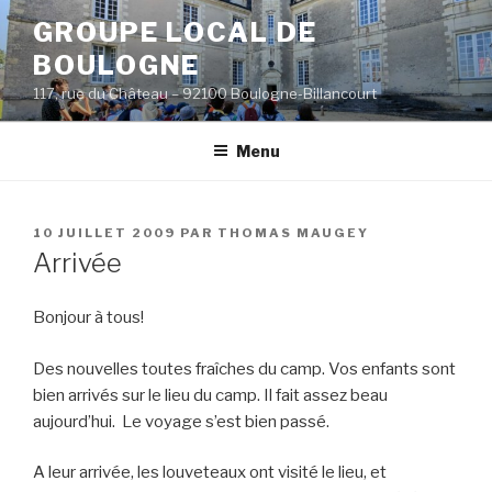
Aller
GROUPE LOCAL DE
au
BOULOGNE
contenu
principal
117, rue du Château – 92100 Boulogne-Billancourt
Menu
PUBLIÉ
10 JUILLET 2009
PAR
THOMAS MAUGEY
LE
Arrivée
Bonjour à tous!
Des nouvelles toutes fraîches du camp. Vos enfants sont
bien arrivés sur le lieu du camp. Il fait assez beau
aujourd’hui. Le voyage s’est bien passé.
A leur arrivée, les louveteaux ont visité le lieu, et