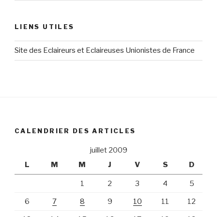
LIENS UTILES
Site des Eclaireurs et Eclaireuses Unionistes de France
CALENDRIER DES ARTICLES
juillet 2009
L
M
M
J
V
S
D
1
2
3
4
5
6
7
8
9
10
11
12