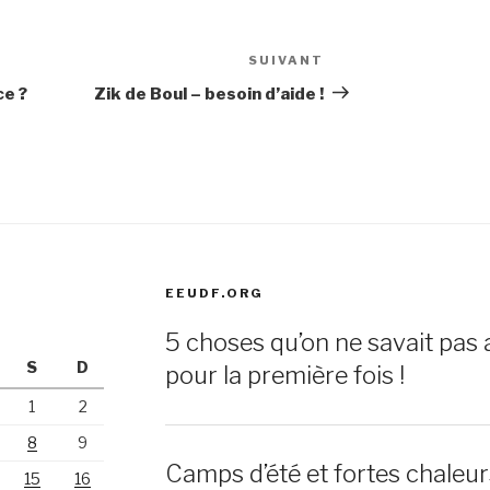
SUIVANT
Article
suivant
e ?
Zik de Boul – besoin d’aide !
EEUDF.ORG
5 choses qu’on ne savait pas 
S
D
pour la première fois !
1
2
8
9
Camps d’été et fortes chaleu
15
16