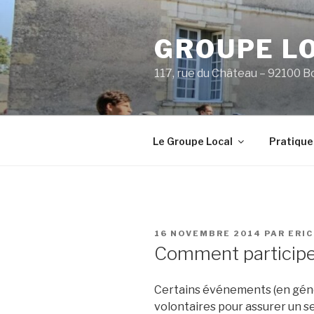
Aller
au
GROUPE L
contenu
principal
117, rue du Château – 92100 B
Le Groupe Local
Pratique
PUBLIÉ
16 NOVEMBRE 2014
PAR
ERI
LE
Comment participer
Certains événements (en géné
volontaires pour assurer un 