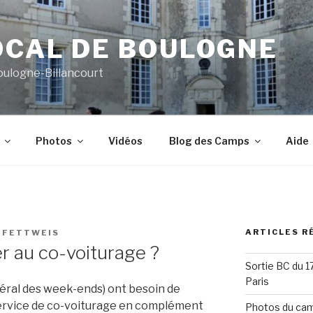
OCAL DE BOULOGNE
oulogne-Billancourt
Photos
Vidéos
Blog des Camps
Aide
ARTICLES R
C FETTWEIS
 au co-voiturage ?
Sortie BC du 
Paris
ral des week-ends) ont besoin de
service de co-voiturage en complément
Photos du cam