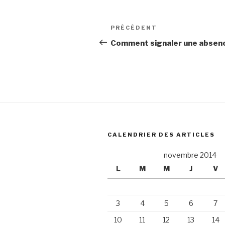
Navigation
Article
PRÉCÉDENT
de
précédent
Comment signaler une absenc
l’article
CALENDRIER DES ARTICLES
novembre 2014
L
M
M
J
V
3
4
5
6
7
10
11
12
13
14