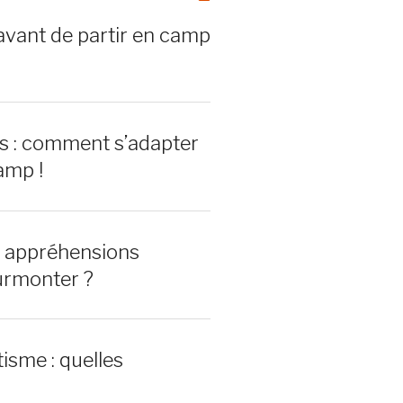
avant de partir en camp
rs : comment s’adapter
amp !
0 appréhensions
urmonter ?
isme : quelles