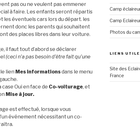
euvent pas ou ne veulent pas emmener
Camp éclaireu
cial à faire. Les enfants seront répartis
t les éventuels cars lors du départ. les
Camp Eclaireu
ernent donc les parents qui souhaitent
Photos du ca
nt des places libres dans leur voiture.
, il faut tout d’abord se déclarer
LIENS UTIL
iel
(ceci n’a pas besoin d’être fait qu’une
Site des Eclai
 le lien
Mes informations
dans le menu
France
 gauche.
a case Oui en face de
Co-voiturage
, et
ton
Mise à jour.
age est effectué, lorsque vous
 d’un événement nécessitant un co-
aîtra.