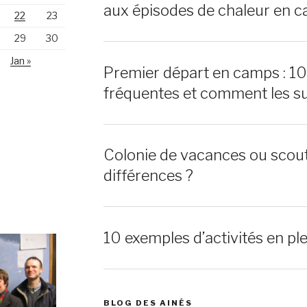
aux épisodes de chaleur en c
22
23
29
30
Jan »
Premier départ en camps : 1
fréquentes et comment les s
Colonie de vacances ou scout
différences ?
10 exemples d’activités en ple
BLOG DES AINÉS