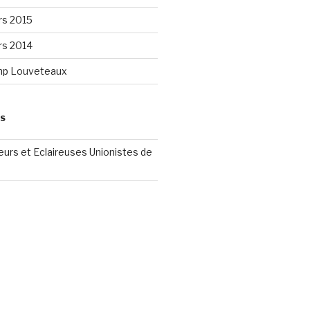
rs 2015
rs 2014
mp Louveteaux
ES
reurs et Eclaireuses Unionistes de