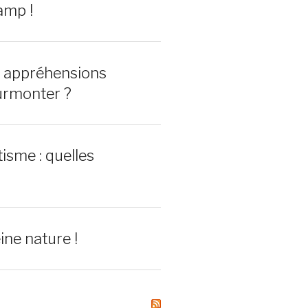
amp !
0 appréhensions
urmonter ?
isme : quelles
ine nature !