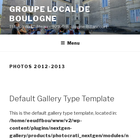
Aller
GROUPE LOCAL DE
au
BOULOGNE
contenu
principal
117, rue du Château – 92100 Boulogne-Billancourt
Menu
PHOTOS 2012-2013
Default Gallery Type Template
This is the default gallery type template, located in:
/home/eeudfbou/www/v2/wp-
content/plugins/nextgen-
gallery/products/photocrati_nextgen/modules/n