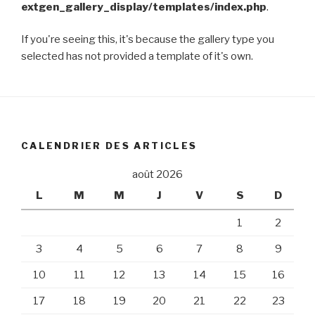
extgen_gallery_display/templates/index.php
.
If you're seeing this, it's because the gallery type you
selected has not provided a template of it's own.
CALENDRIER DES ARTICLES
août 2026
L
M
M
J
V
S
D
1
2
3
4
5
6
7
8
9
10
11
12
13
14
15
16
17
18
19
20
21
22
23