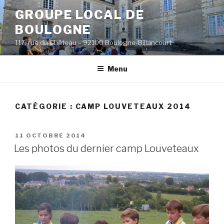
Aller
GROUPE LOCAL DE
au
BOULOGNE
contenu
principal
117, rue du Château – 92100 Boulogne-Billancourt
Menu
CATÉGORIE :
CAMP LOUVETEAUX 2014
PUBLIÉ
11 OCTOBRE 2014
LE
Les photos du dernier camp Louveteaux