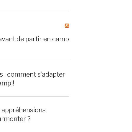
avant de partir en camp
rs : comment s’adapter
amp !
0 appréhensions
urmonter ?