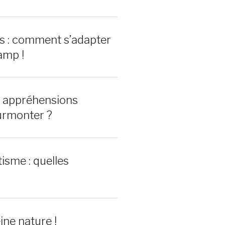
rs : comment s’adapter
amp !
0 appréhensions
urmonter ?
isme : quelles
ine nature !