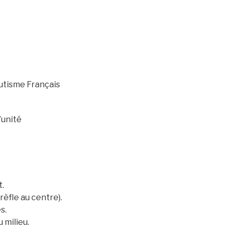
utisme Français
’unité
.
rèfle au centre).
s.
u milieu.