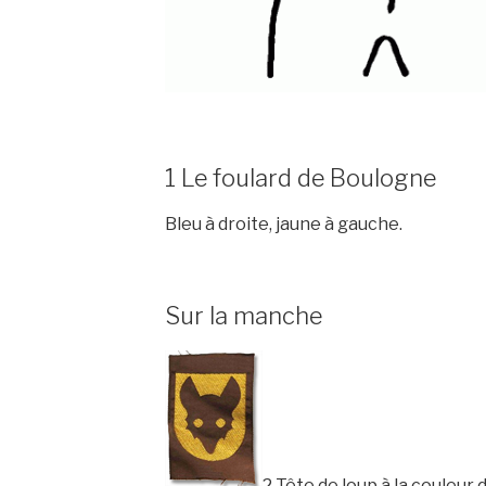
1
Le foulard de Boulogne
Bleu à droite, jaune à gauche.
Sur la manche
2
Tête de loup à la couleur d