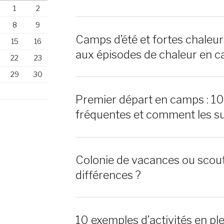
1
2
8
9
Camps d’été et fortes chaleu
15
16
aux épisodes de chaleur en c
22
23
29
30
Premier départ en camps : 1
fréquentes et comment les s
Colonie de vacances ou scout
différences ?
10 exemples d’activités en ple