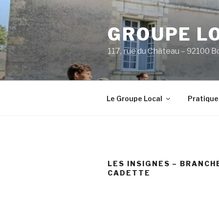
Aller
au
GROUPE L
contenu
principal
117, rue du Château – 92100 B
Le Groupe Local
Pratique
LES INSIGNES – BRANCH
CADETTE