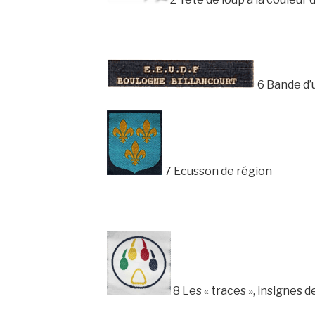
6
Bande d’
7
Ecusson de région
8
Les « traces », insignes d