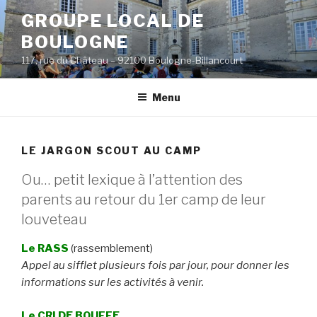
Aller
GROUPE LOCAL DE
au
BOULOGNE
contenu
principal
117, rue du Château – 92100 Boulogne-Billancourt
Menu
LE JARGON SCOUT AU CAMP
Ou… petit lexique à l’attention des
parents au retour du 1er camp de leur
louveteau
Le RASS
(rassemblement)
Appel au sifflet plusieurs fois par jour, pour donner les
informations sur les activités à venir.
Le CRI DE BOUFFE