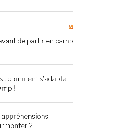
avant de partir en camp
rs : comment s’adapter
amp !
0 appréhensions
urmonter ?