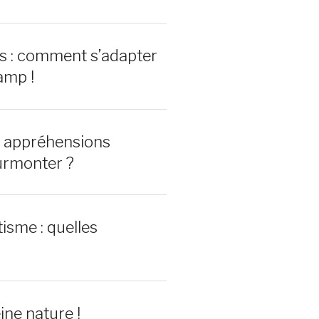
rs : comment s’adapter
amp !
0 appréhensions
urmonter ?
isme : quelles
ine nature !