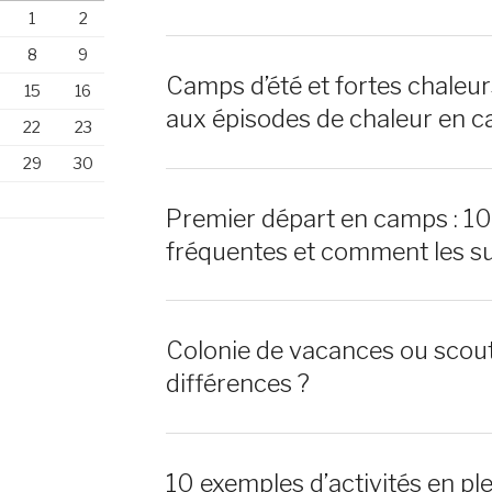
1
2
8
9
Camps d’été et fortes chaleu
15
16
aux épisodes de chaleur en c
22
23
29
30
Premier départ en camps : 1
fréquentes et comment les s
Colonie de vacances ou scout
différences ?
10 exemples d’activités en ple