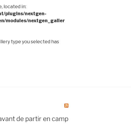
, located in:
t/plugins/nextgen-
en/modules/nextgen_galler
allery type you selected has
avant de partir en camp