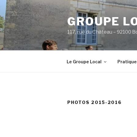
Aller
au
GROUPE L
contenu
principal
117, rue du Château – 92100 B
Le Groupe Local
Pratique
PHOTOS 2015-2016