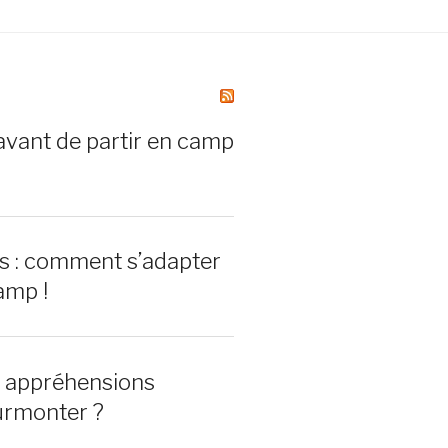
avant de partir en camp
rs : comment s’adapter
amp !
0 appréhensions
urmonter ?