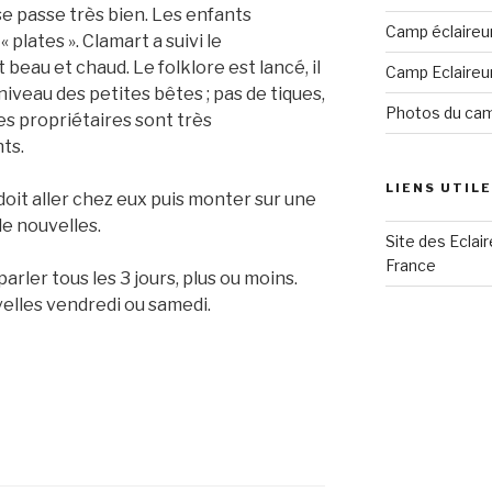
 se passe très bien. Les enfants
Camp éclaireu
 plates ». Clamart a suivi le
beau et chaud. Le folklore est lancé, il
Camp Eclaireu
niveau des petites bêtes ; pas de tiques,
Photos du ca
es propriétaires sont très
ts.
LIENS UTIL
doit aller chez eux puis monter sur une
de nouvelles.
Site des Eclai
France
rler tous les 3 jours, plus ou moins.
elles vendredi ou samedi.