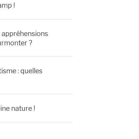
amp !
0 appréhensions
urmonter ?
isme : quelles
ine nature !