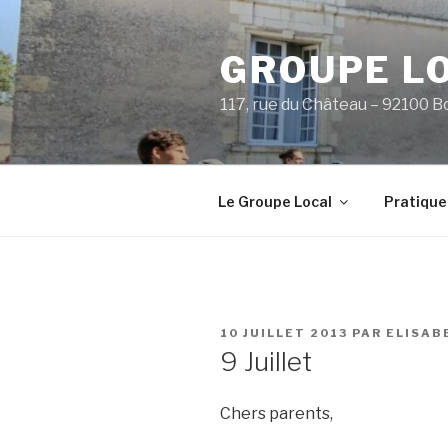
Aller
au
GROUPE L
contenu
principal
117, rue du Château – 92100 B
Le Groupe Local
Pratique
PUBLIÉ
10 JUILLET 2013
PAR
ELISAB
LE
9 Juillet
Chers parents,