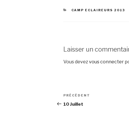
CATÉGORIES
CAMP ECLAIREURS 2013
Laisser un commentai
Vous devez
vous connecter
po
Navigation
Article
PRÉCÉDENT
de
précédent
10 Juillet
l’article