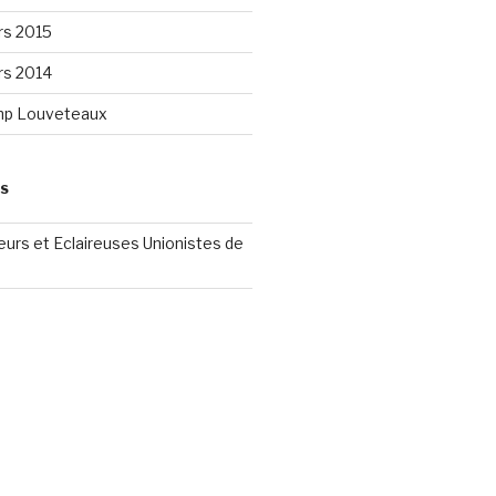
rs 2015
rs 2014
mp Louveteaux
ES
reurs et Eclaireuses Unionistes de