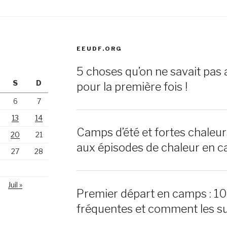
EEUDF.ORG
5 choses qu’on ne savait pas 
S
D
pour la première fois !
6
7
13
14
Camps d’été et fortes chaleu
20
21
aux épisodes de chaleur en c
27
28
Juil »
Premier départ en camps : 1
fréquentes et comment les s