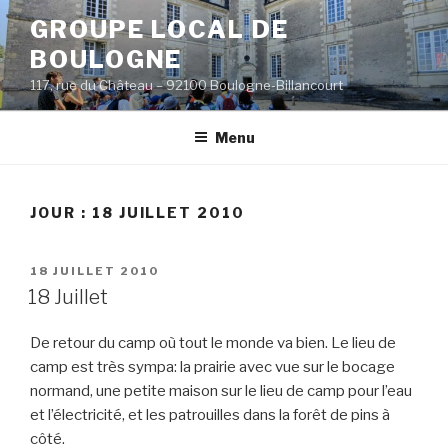
Aller
GROUPE LOCAL DE
au
BOULOGNE
contenu
principal
117, rue du Château – 92100 Boulogne-Billancourt
Menu
JOUR :
18 JUILLET 2010
PUBLIÉ
18 JUILLET 2010
LE
18 Juillet
De retour du camp où tout le monde va bien. Le lieu de
camp est très sympa: la prairie avec vue sur le bocage
normand, une petite maison sur le lieu de camp pour l’eau
et l’électricité, et les patrouilles dans la forêt de pins à
côté.