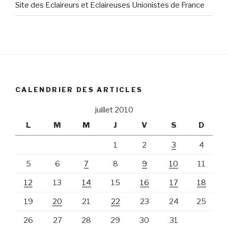
Site des Eclaireurs et Eclaireuses Unionistes de France
CALENDRIER DES ARTICLES
juillet 2010
L
M
M
J
V
S
D
1
2
3
4
5
6
7
8
9
10
11
12
13
14
15
16
17
18
19
20
21
22
23
24
25
26
27
28
29
30
31