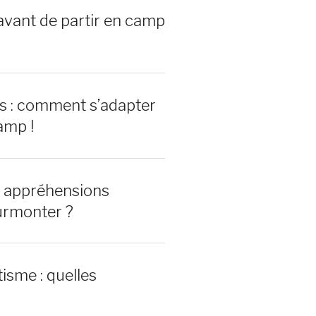
avant de partir en camp
rs : comment s’adapter
amp !
0 appréhensions
urmonter ?
isme : quelles