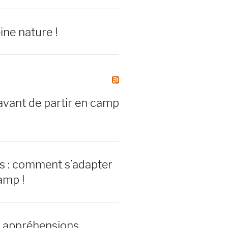
ine nature !
avant de partir en camp
rs : comment s’adapter
amp !
0 appréhensions