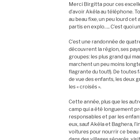
Merci Birgitta pour ces excel
d’avoir Akéla au téléphone. To
au beau fixe, un peu lourd cet
partis en explo….. C’est quoi u
C’est une randonnée de quatre
découvrent la région, ses paysa
groupes: les plus grand qui ma
marchent un peu moins longtem
flagrante du tout!). De toutes 
de vue des enfants, les deux g
les « croisés ».
Cette année, plus que les autr
camp qui a été longuement pré
responsables et par les enfa
eux, sauf Akéla et Baghera, l’i
voitures pour nourrir ce beau
dans des villages séparés, vis