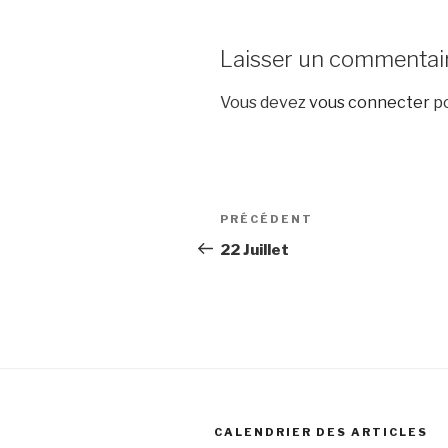
Laisser un commentai
Vous devez
vous connecter
po
Navigation
Article
PRÉCÉDENT
de
précédent
22 Juillet
l’article
CALENDRIER DES ARTICLES