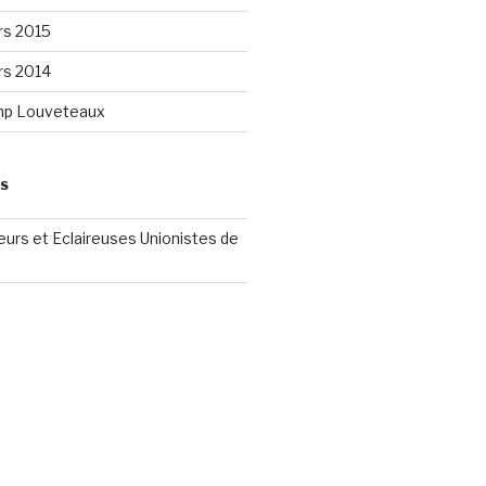
rs 2015
rs 2014
mp Louveteaux
ES
reurs et Eclaireuses Unionistes de