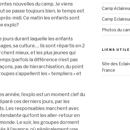
lentes nouvelles du camp. Je viens
Camp éclaireu
ut se passe toujours bien, le temps est
 après-midi. Ce matin les enfants sont
Camp Eclaireu
ne explo?
Photos du ca
 jours durant laquelle les enfants
ges, sa culture…. Ils sont répartis en 2
LIENS UTIL
rchent mieux, et les plus jeunes qui
ps (parfois la différence n’est pas
Site des Eclai
façons, pas de hierarchisation, du point
France
roupes s’appellent les « templiers » et
es année, l’explo est un moment clef du
paré ces derniers jours, par les
nts. Les responsables marchent avec
ntendante qui font les aller-retour en
 monde. Le soir, les groupes dorment
ités à l’avance, où généralement une