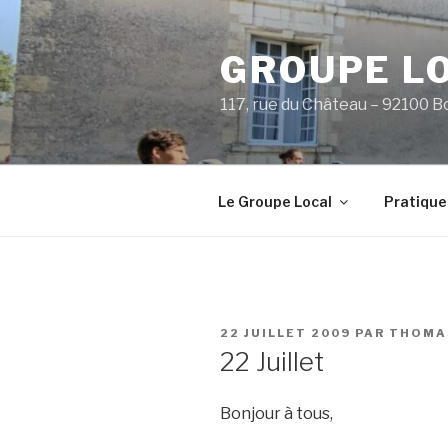
Aller
au
GROUPE L
contenu
principal
117, rue du Château – 92100 B
Le Groupe Local
Pratique
PUBLIÉ
22 JUILLET 2009
PAR
THOMA
LE
22 Juillet
Bonjour à tous,