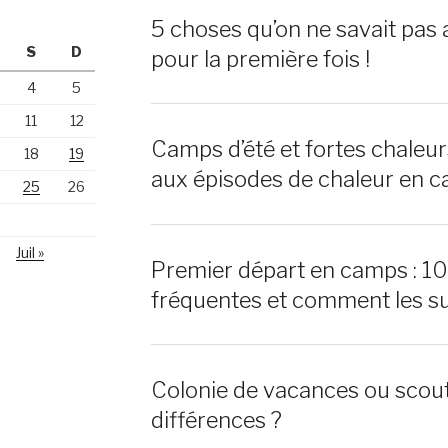
5 choses qu’on ne savait pas 
S
D
pour la première fois !
4
5
11
12
Camps d’été et fortes chaleu
18
19
aux épisodes de chaleur en c
25
26
Juil »
Premier départ en camps : 1
fréquentes et comment les s
Colonie de vacances ou scout
différences ?