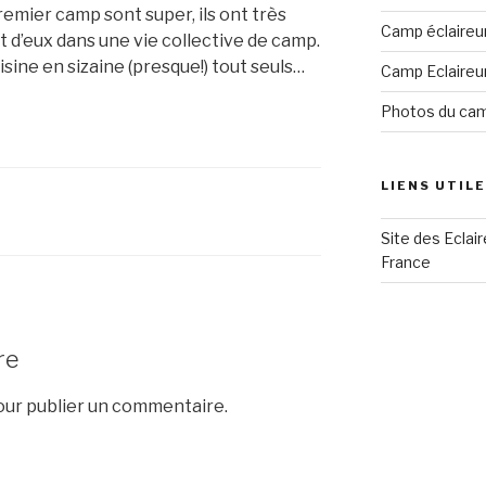
remier camp sont super, ils ont très
Camp éclaireu
t d’eux dans une vie collective de camp.
isine en sizaine (presque!) tout seuls…
Camp Eclaireu
Photos du ca
LIENS UTIL
Site des Eclai
France
re
ur publier un commentaire.