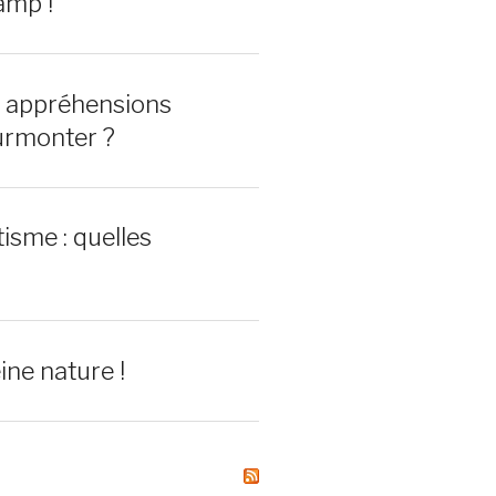
amp !
0 appréhensions
urmonter ?
isme : quelles
ine nature !