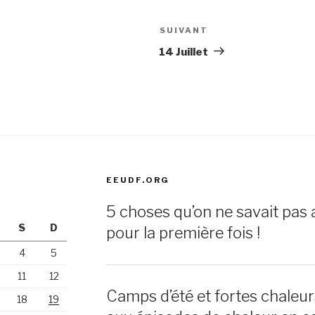
SUIVANT
Article
suivant
14 Juillet
EEUDF.ORG
5 choses qu’on ne savait pas 
S
D
pour la première fois !
4
5
11
12
Camps d’été et fortes chaleu
18
19