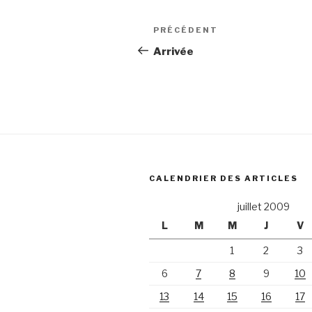
Navigation
Article
PRÉCÉDENT
de
précédent
Arrivée
l’article
CALENDRIER DES ARTICLES
juillet 2009
L
M
M
J
V
1
2
3
6
7
8
9
10
13
14
15
16
17