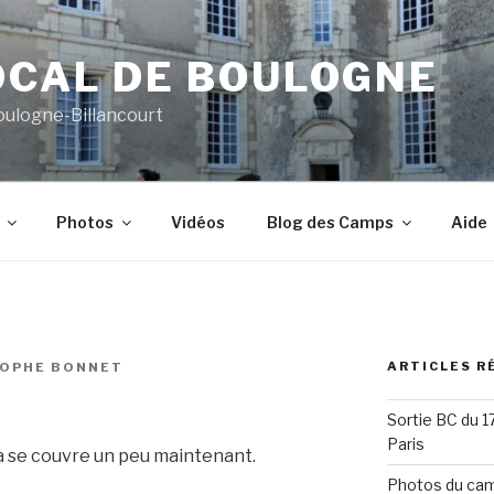
OCAL DE BOULOGNE
oulogne-Billancourt
Photos
Vidéos
Blog des Camps
Aide
ARTICLES R
TOPHE BONNET
Sortie BC du 
Paris
a se couvre un peu maintenant.
Photos du cam