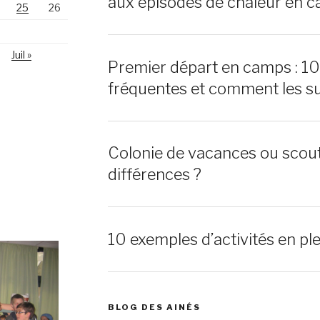
aux épisodes de chaleur en c
25
26
Juil »
Premier départ en camps : 1
fréquentes et comment les s
Colonie de vacances ou scout
différences ?
10 exemples d’activités en ple
BLOG DES AINÉS