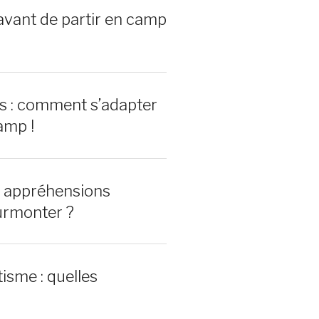
avant de partir en camp
rs : comment s’adapter
amp !
0 appréhensions
urmonter ?
isme : quelles