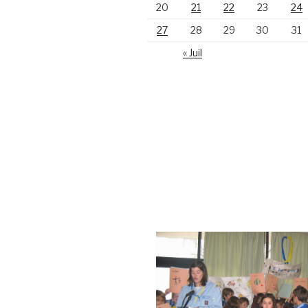
20
21
22
23
24
27
28
29
30
31
« Juil