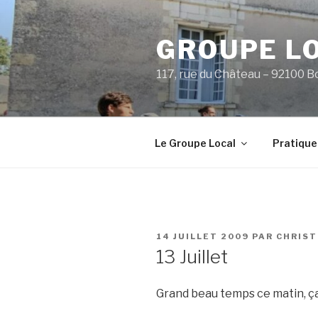
Aller
au
GROUPE L
contenu
principal
117, rue du Château – 92100 B
Le Groupe Local
Pratique
PUBLIÉ
14 JUILLET 2009
PAR
CHRIS
LE
13 Juillet
Grand beau temps ce matin, ç