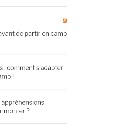
avant de partir en camp
rs : comment s’adapter
amp !
0 appréhensions
urmonter ?