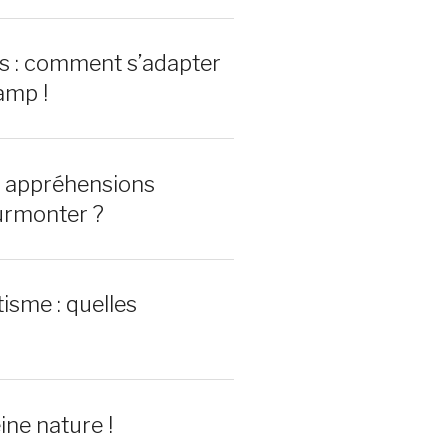
rs : comment s’adapter
amp !
0 appréhensions
urmonter ?
isme : quelles
ine nature !