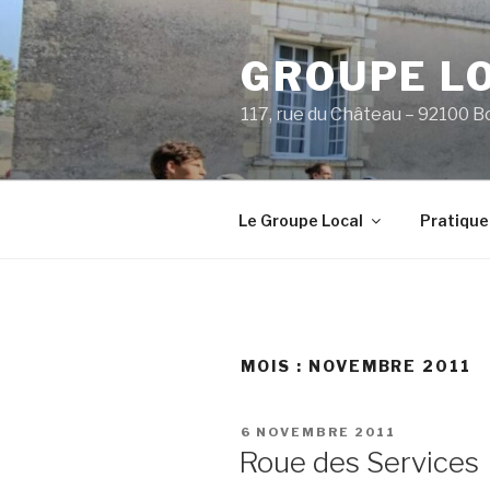
Aller
au
GROUPE L
contenu
principal
117, rue du Château – 92100 B
Le Groupe Local
Pratique
MOIS :
NOVEMBRE 2011
PUBLIÉ
6 NOVEMBRE 2011
LE
Roue des Services