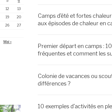
5
6
12
13
Camps d’été et fortes chaleu
19
20
aux épisodes de chaleur en c
26
27
Mai »
Premier départ en camps : 1
fréquentes et comment les s
Colonie de vacances ou scout
différences ?
10 exemples d’activités en ple