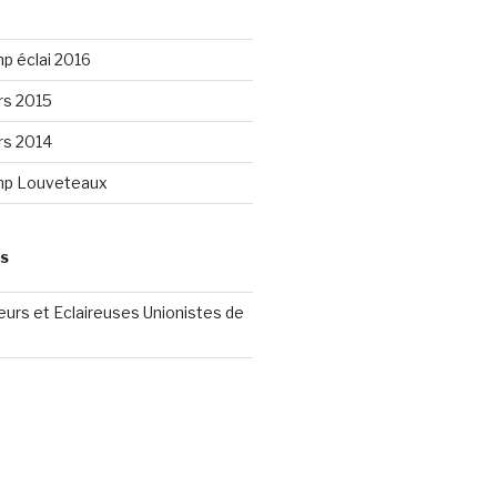
p éclai 2016
rs 2015
rs 2014
mp Louveteaux
ES
reurs et Eclaireuses Unionistes de