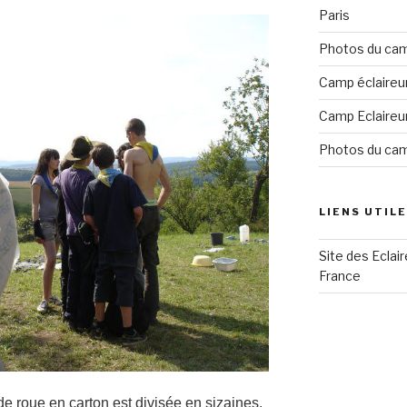
Paris
Photos du cam
Camp éclaireu
Camp Eclaireu
Photos du ca
LIENS UTIL
Site des Eclai
France
 roue en carton est divisée en sizaines.